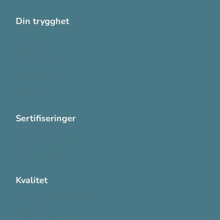
Din trygghet
Cookies
Personvern
Systemkrav
Varsling
Sertifiseringer
ISO 13485:2016
ISO 14001:2015
Kvalitet
Sikkerhetsdatablad (SDS)
Etisk Handel rapport