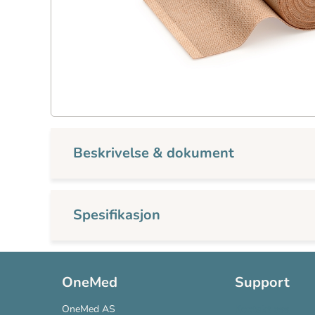
Beskrivelse & dokument
Spesifikasjon
OneMed
Support
OneMed AS
Kontakt oss