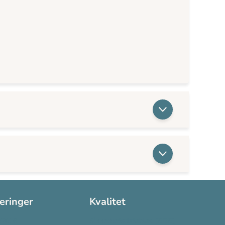
seringer
Kvalitet
:2016
Sikkerhetsdatablad (SDS)