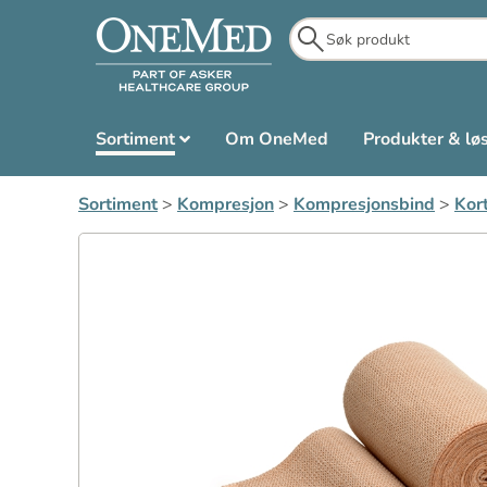
Sortiment
Om OneMed
Produkter & lø
Sortiment
>
Kompresjon
>
Kompresjonsbind
>
Kor