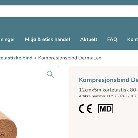
sninger
Miljø & etisk handel
Aktuelt
FAQ
Kont
telastiske bind
>
Kompresjonsbind DermaLan
Kompresjonsbind D
12cmx5m kortelastisk 8
Artikkelnummer: N29730763 / 307