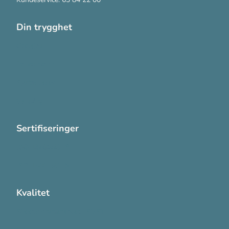
Din trygghet
Cookies
Personvern
Systemkrav
Varsling
Sertifiseringer
ISO 13485:2016
ISO 14001:2015
Kvalitet
Sikkerhetsdatablad (SDS)