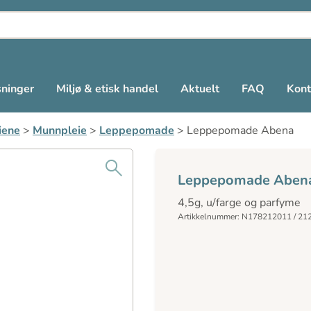
sninger
Miljø & etisk handel
Aktuelt
FAQ
Kont
iene
>
Munnpleie
>
Leppepomade
>
Leppepomade Abena
Leppepomade Aben
4,5g, u/farge og parfyme
Artikkelnummer: N178212011 / 21