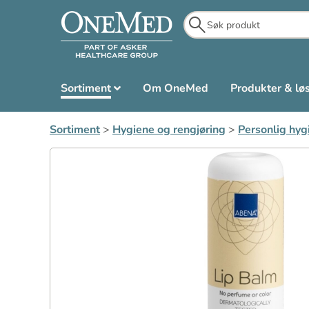
Sortiment
Om OneMed
Produkter & lø
Sortiment
>
Hygiene og rengjøring
>
Personlig hyg