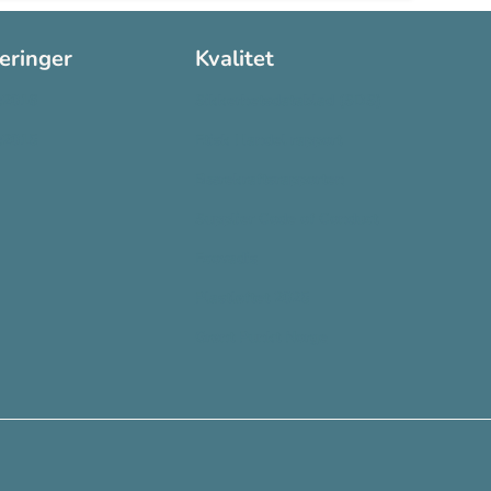
seringer
Kvalitet
:2016
Sikkerhetsdatablad (SDS)
:2015
Etisk Handel rapport
Bærekraftsrapporten
Supplier Code of Conduct
Ecovadis
Plastløftet 2025
Grønt Punkt Norge