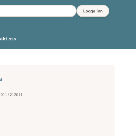
Logge inn
akt oss
a
2011 / 212011