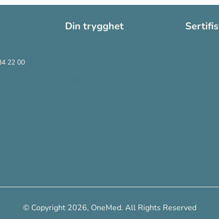
Din trygghet
Sertifi
Cookies
ISO 13485
84 22 00
Personvern
ISO 14001
Systemkrav
Varsling
© Copyright 2026, OneMed. All Rights Reserved