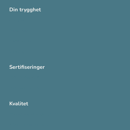
Din trygghet
Cookies
Personvern
Systemkrav
Varsling
Sertifiseringer
ISO 13485:2016
ISO 14001:2015
Kvalitet
Sikkerhetsdatablad (SDS)
Etisk Handel rapport