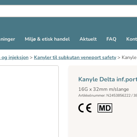
sninger
Miljø & etisk handel
Aktuelt
FAQ
Kont
 og injeksjon
>
Kanyler til subkutan veneport safety
>
Kanyle 
Kanyle Delta inf.port
16G x 32mm m/slange
Artikkelnummer: N2453856222 / 3