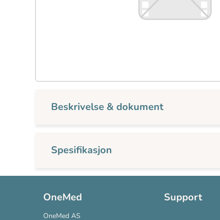
Beskrivelse & dokument
Spesifikasjon
OneMed
Support
OneMed AS
Kontakt oss