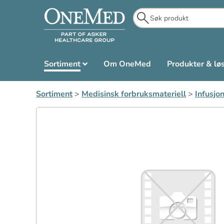
Sortiment
Om OneMed
Produkter & lø
Sortiment
>
Medisinsk forbruksmateriell
>
Infusjon