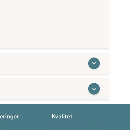
seringer
Kvalitet
:2016
Sikkerhetsdatablad (SDS)