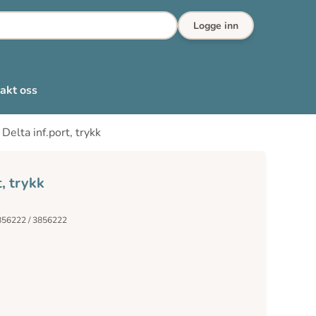
Logge inn
akt oss
Delta inf.port, trykk
, trykk
856222 / 3856222