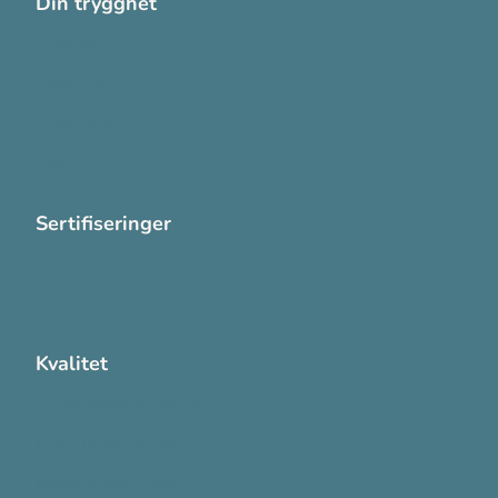
Din trygghet
Cookies
Personvern
Systemkrav
Varsling
Sertifiseringer
ISO 13485:2016
ISO 14001:2015
Kvalitet
Sikkerhetsdatablad (SDS)
Etisk Handel rapport
Bærekraftsrapporten