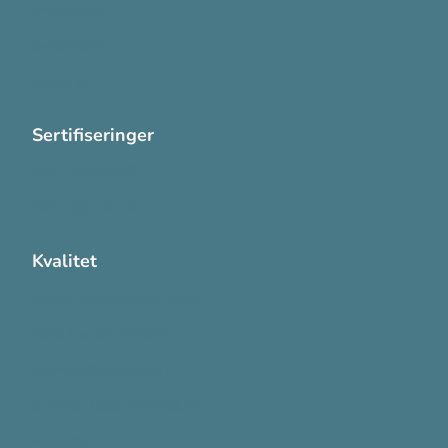
Personvern
Systemkrav
Varsling
Sertifiseringer
ISO 13485:2016
ISO 14001:2015
Kvalitet
Sikkerhetsdatablad (SDS)
Etisk Handel rapport
Bærekraftsrapporten
Supplier Code of Conduct
Ecovadis