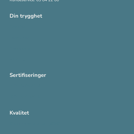
Din trygghet
Cookies
Personvern
Systemkrav
Varsling
Sertifiseringer
ISO 13485:2016
ISO 14001:2015
Kvalitet
Sikkerhetsdatablad (SDS)