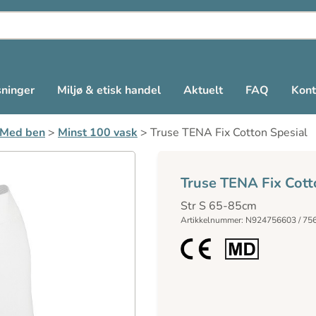
sninger
Miljø & etisk handel
Aktuelt
FAQ
Kont
Med ben
>
Minst 100 vask
>
Truse TENA Fix Cotton Spesial
Truse TENA Fix Cott
Str S 65-85cm
Artikkelnummer: N924756603 / 75