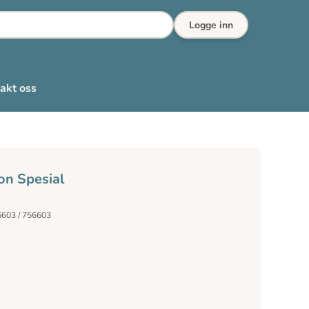
Logge inn
akt oss
on Spesial
6603 / 756603