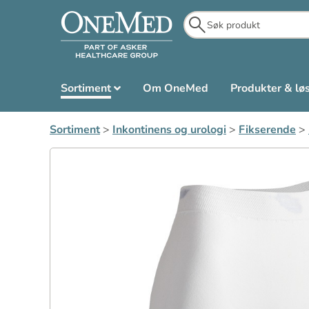
Sortiment
Om OneMed
Produkter & lø
Sortiment
>
Inkontinens og urologi
>
Fikserende
>