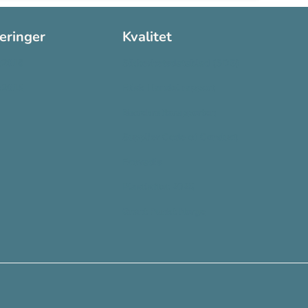
seringer
Kvalitet
:2016
Sikkerhetsdatablad (SDS)
:2015
Etisk Handel rapport
Bærekraftsrapporten
Supplier Code of Conduct
Ecovadis
Plastløftet 2025
Grønt Punkt Norge