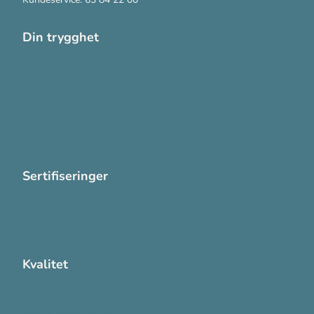
Din trygghet
Cookies
Personvern
Systemkrav
Varsling
Sertifiseringer
ISO 13485:2016
ISO 14001:2015
Kvalitet
Sikkerhetsdatablad (SDS)