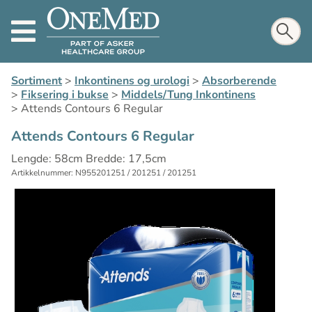
Sortiment
>
Inkontinens og urologi
>
Absorberende
>
Fiksering i bukse
>
Middels/Tung Inkontinens
>
Attends Contours 6 Regular
Attends Contours 6 Regular
Lengde: 58cm Bredde: 17,5cm
Artikkelnummer: N955201251 / 201251 / 201251