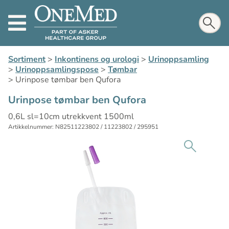
Sortiment
>
Inkontinens og urologi
>
Urinoppsamling
>
Urinoppsamlingspose
>
Tømbar
>
Urinpose tømbar ben Qufora
Urinpose tømbar ben Qufora
0,6L sl=10cm utrekkvent 1500ml
Artikkelnummer: N82511223802 / 11223802 / 295951