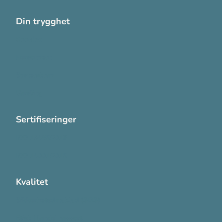
Din trygghet
Cookies
Personvern
Systemkrav
Varsling
Sertifiseringer
ISO 13485:2016
ISO 14001:2015
Kvalitet
Sikkerhetsdatablad (SDS)
Etisk Handel rapport