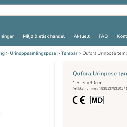
sninger
Miljø & etisk handel
Aktuelt
FAQ
Kont
ng
>
Urinoppsamlingspose
>
Tømbar
>
Qufora Urinpose tøm
Qufora Urinpose tø
1,5L sl=90cm
Artikkelnummer: N82513753101 / 