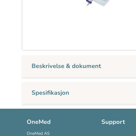
Beskrivelse & dokument
Spesifikasjon
OneMed
Support
OneMed AS
Kontakt oss