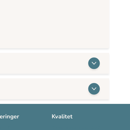
seringer
Kvalitet
:2016
Sikkerhetsdatablad (SDS)