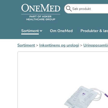
Sortiment
Om OneMed
Produkter & lø
Sortiment
>
Inkontinens og urologi
>
Urinoppsamli