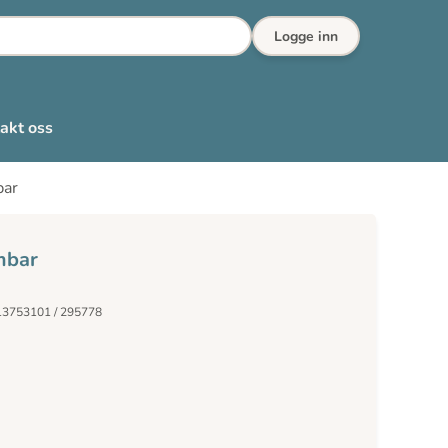
Logge inn
akt oss
bar
mbar
13753101 / 295778