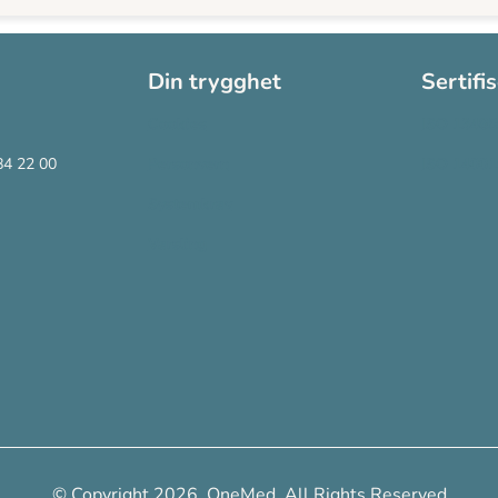
Din trygghet
Sertifi
Cookies
ISO 13485
84 22 00
Personvern
ISO 14001
Systemkrav
Varsling
© Copyright 2026, OneMed. All Rights Reserved