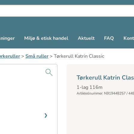
sninger
Miljø & etisk handel
Aktuelt
FAQ
Kont
rkeruller
>
Små ruller
>
Tørkerull Katrin Classic
Tørkerull Katrin Clas
1-lag 116m
Artikkelnummer: N919448257 / 44