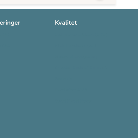
seringer
Kvalitet
:2016
Sikkerhetsdatablad (SDS)
:2015
Etisk Handel rapport
Bærekraftsrapporten
Supplier Code of Conduct
Ecovadis
Plastløftet 2025
Grønt Punkt Norge