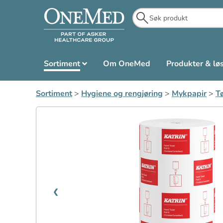
Sortiment
Om OneMed
Produkter & lø
Sortiment
>
Hygiene og rengjøring
>
Mykpapir
>
Tø