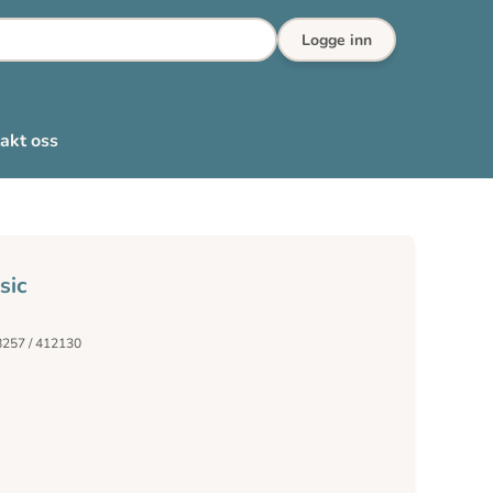
Logge inn
akt oss
sic
8257 / 412130