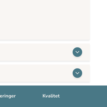
seringer
Kvalitet
:2016
Sikkerhetsdatablad (SDS)