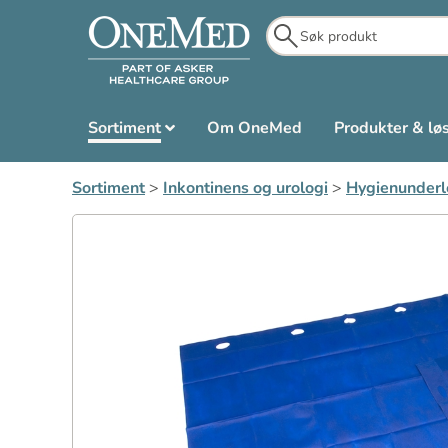
Sortiment
Om OneMed
Produkter & lø
Sortiment
>
Inkontinens og urologi
>
Hygienunderl