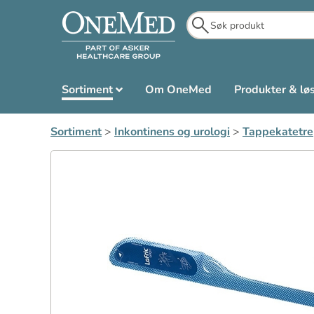
Sortiment
Om OneMed
Produkter & lø
Sortiment
>
Inkontinens og urologi
>
Tappekatetre