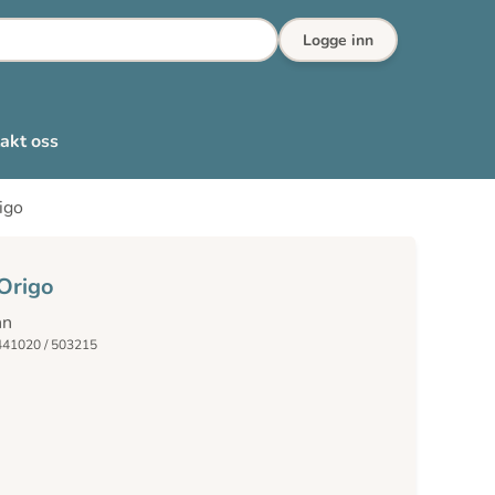
Logge inn
akt oss
igo
 Origo
nn
441020 / 503215