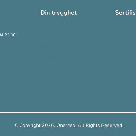
Din trygghet
Sertifi
Cookies
ISO 13485
84 22 00
Personvern
ISO 14001
Systemkrav
Varsling
© Copyright 2026, OneMed. All Rights Reserved