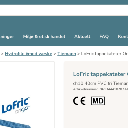
sninger
Miljø & etisk handel
Aktuelt
FAQ
Kont
>
Hydrofile i/med væske
>
Tiemann
>
LoFric tappekateter Or
LoFric tappekateter
ch10 40cm PVC fri Tiema
Artikkelnummer: N6134441020 / 4