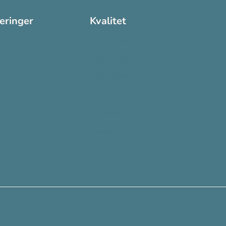
seringer
Kvalitet
:2016
Sikkerhetsdatablad (SDS)
:2015
Etisk Handel rapport
Bærekraftsrapporten
Supplier Code of Conduct
Ecovadis
Plastløftet 2025
Grønt Punkt Norge