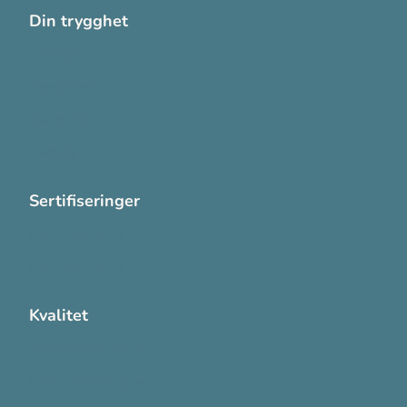
Din trygghet
Cookies
Personvern
Systemkrav
Varsling
Sertifiseringer
ISO 13485:2016
ISO 14001:2015
Kvalitet
Sikkerhetsdatablad (SDS)
Etisk Handel rapport