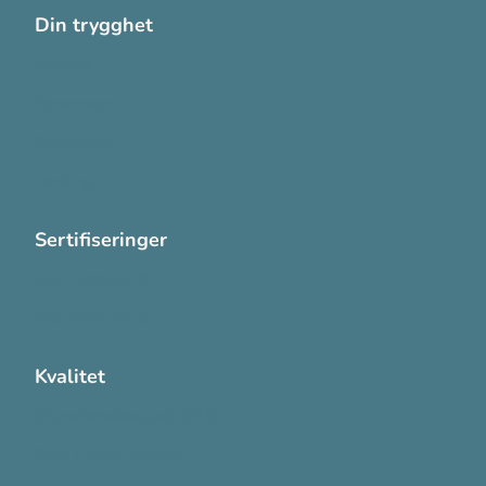
Din trygghet
Cookies
Personvern
Systemkrav
Varsling
Sertifiseringer
ISO 13485:2016
ISO 14001:2015
Kvalitet
Sikkerhetsdatablad (SDS)
Etisk Handel rapport