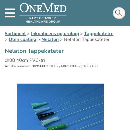
Sortiment
>
Inkontinens og urologi
>
Tappekatetre
>
Uten coating
>
Nelaton
>
Nelaton Tappekateter
Nelaton Tappekateter
ch08 40cm PVC-fri
Artikkelnummer: N895606131082 / 60613108-2 / 1007100