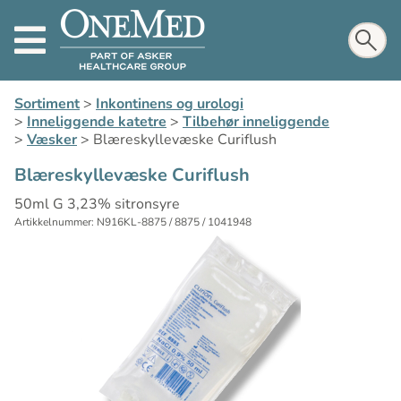
Sortiment
>
Inkontinens og urologi
>
Inneliggende katetre
>
Tilbehør inneliggende
>
Væsker
>
Blæreskyllevæske Curiflush
Blæreskyllevæske Curiflush
50ml G 3,23% sitronsyre
Artikkelnummer: N916KL-8875 / 8875 / 1041948