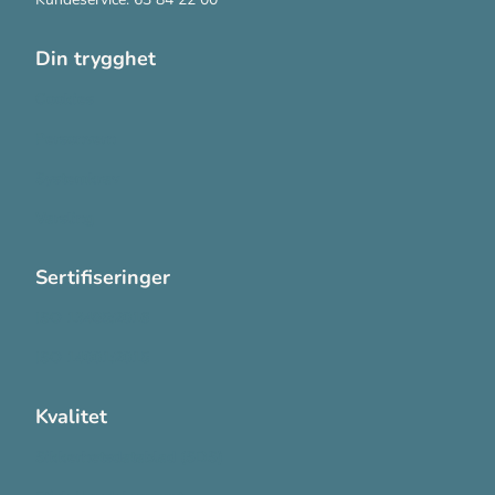
Din trygghet
Cookies
Personvern
Systemkrav
Varsling
Sertifiseringer
ISO 13485:2016
ISO 14001:2015
Kvalitet
Sikkerhetsdatablad (SDS)