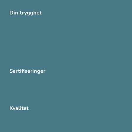
Din trygghet
Cookies
Personvern
Systemkrav
Varsling
Sertifiseringer
ISO 13485:2016
ISO 14001:2015
Kvalitet
Sikkerhetsdatablad (SDS)
Etisk Handel rapport