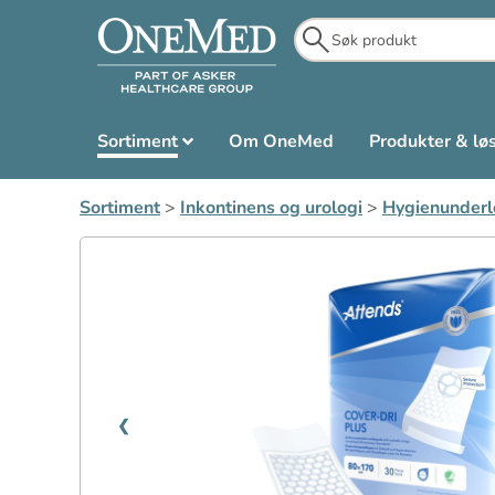
Sortiment
Om OneMed
Produkter & lø
Sortiment
>
Inkontinens og urologi
>
Hygienunderl