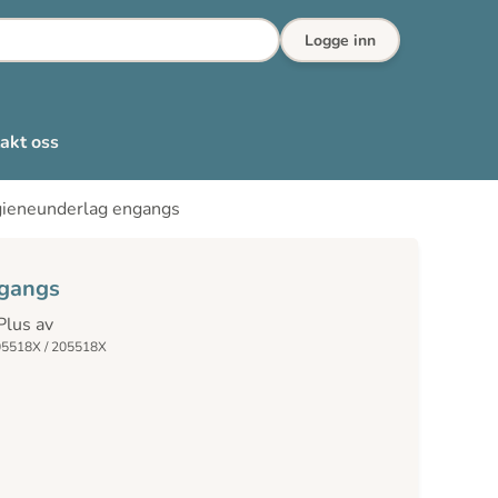
Logge inn
akt oss
ieneunderlag engangs
ngangs
lus av
05518X / 205518X