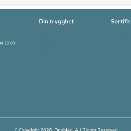
Din trygghet
Sertifi
Cookies
ISO 13485
84 22 00
Personvern
ISO 14001
Systemkrav
Varsling
© Copyright 2026, OneMed. All Rights Reserved