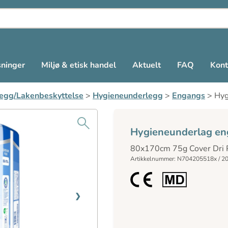
sninger
Miljø & etisk handel
Aktuelt
FAQ
Kont
egg/Lakenbeskyttelse
>
Hygieneunderlegg
>
Engangs
>
Hyg
Hygieneunderlag e
80x170cm 75g Cover Dri P
Artikkelnummer: N704205518x / 2