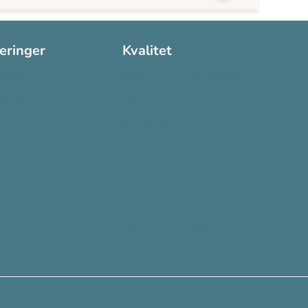
seringer
Kvalitet
:2016
Sikkerhetsdatablad (SDS)
:2015
Etisk Handel rapport
Bærekraftsrapporten
Supplier Code of Conduct
Ecovadis
Plastløftet 2025
Grønt Punkt Norge