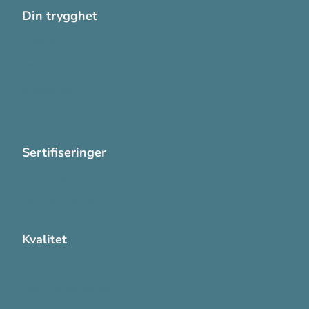
Din trygghet
Cookies
Personvern
Systemkrav
Varsling
Sertifiseringer
ISO 13485:2016
ISO 14001:2015
Kvalitet
Sikkerhetsdatablad (SDS)
Etisk Handel rapport