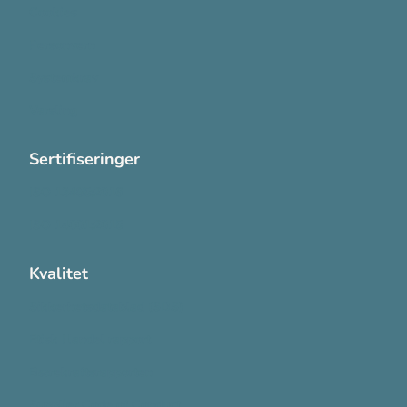
Cookies
Personvern
Systemkrav
Varsling
Sertifiseringer
ISO 13485:2016
ISO 14001:2015
Kvalitet
Sikkerhetsdatablad (SDS)
Etisk Handel rapport
Bærekraftsrapporten
Supplier Code of Conduct